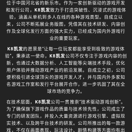
位于中国河北省的新乐市。作为一家创新驱动的游戏开发
和发行公司，
K8凯发
致力于打造突破性、沉浸式的游戏体
验，涵盖从单机到多人在线的各种游戏类型。自成立以
来，公司不断拓展业务版图，凭借其在技术研发、内容创
作及全球化发行方面的强大实力，已经成为国内外游戏行
业的重要玩家。
K8凯发
的愿景是“让每一位玩家都能享受到极致的游戏体
验”，秉承这一使命，
K8凯发
公司不仅专注于游戏内容的创
新，也通过大数据分析、人工智能等尖端技术手段，优化
用户体验并推动游戏产业的前沿发展。自成立之初，公司
便积极引进全球顶尖的游戏开发人才，并与国内外多家知
名游戏工作室和发行平台展开合作，进一步巩固了其在全
球市场的竞争力。
在技术层面，
K8凯发
公司一贯推崇“技术驱动游戏创新”。
为了确保旗下游戏作品的质量与技术领先性，公司成立了
专门的研发团队，并投入大量资源进行游戏引擎、虚拟现
实技术、以及跨平台技术的研发。公司所推出的每一款游
戏，不仅在画面表现、玩法设计、剧情构建等方面均有出