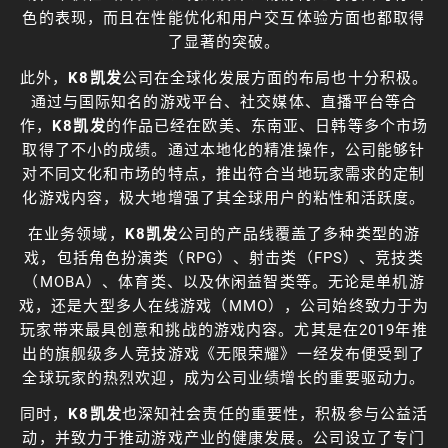
色的表现，而且在性能优化和用户交互体验方面也都取得
了显著的突破。
此外，
K8凯发
公司在全球化发展方面的布局也十分积极。
通过与国际知名的游戏平台、社交媒体、直播平台等合
作，
K8凯发
的作品已经在欧美、东南亚、日韩等多个市场
取得了不小的成绩。通过本地化的精准操作，公司能够针
对不同文化和市场的特点，推出符合当地玩家需求的定制
化游戏内容，极大地增强了其全球用户的粘性和活跃度。
在业务领域，
K8凯发
公司的产品线覆盖了多种类型的游
戏，包括角色扮演类（RPG）、射击类（FPS）、竞技类
（MOBA）、体育类、以及休闲益智类等。无论是单机游
戏，还是大型多人在线游戏（MMO），公司始终致力于为
玩家带来最具创意和挑战的游戏内容。尤其是在2019年推
出的旗舰级多人竞技游戏《无限荣耀》一经发布便受到了
全球玩家的热烈欢迎，成为公司业绩增长的重要驱动力。
同时，
K8凯发
也深知社会责任的重要性，积极参与公益活
动，并致力于推动游戏产业的健康发展。公司设立了专门