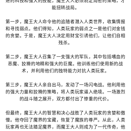
进的科技和强大的技能，魔王大人必须制定周密的策略，才
能扭转战局。
第一步，魔王大人命令他的追随者潜入人类世界，收集情报
和寻找弱点。他们得知，人类玩家的弱点之一是他们对金钱
的贪婪。于是，魔王大人决定用财宝引诱他们，让他们自相
残杀。
第二步，魔王大人召集了一支强大的军队，其中包括嗜血的
恶魔、狡猾的地精和强大的巨魔。他训练他们使用新的战
术，并利用他们的独特能力对抗人类玩家。
第三步，魔王大人亲自出马，发动了一场闪电战。他利用他
的强大力量和狡猾的策略，将人类玩家逼入绝境。一场激烈
的战斗随之展开，双方都付出了惨重的代价。
但最终，魔王大人的智慧和决心战胜了人类玩家的贪婪和傲
慢。他夺回了魔界的宝藏，恢复了魔族的尊严。从此，人类
玩家再也无法踏足魔界，而魔王大人则成为了一代传奇，他