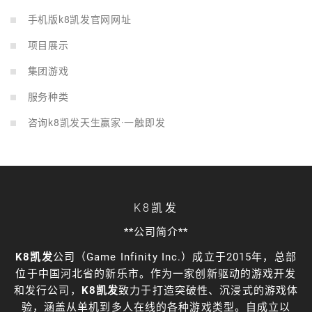
手机版k8凯发官网网址
项目展示
集团游戏
服务种类
咨询k8凯发天生赢家·一触即发
K8凯发
**公司简介**
K8凯发
公司（Game Infinity Inc.）成立于2015年，总部
位于中国河北省的新乐市。作为一家创新驱动的游戏开发
和发行公司，
K8凯发
致力于打造突破性、沉浸式的游戏体
验，涵盖从单机到多人在线的各种游戏类型。自成立以