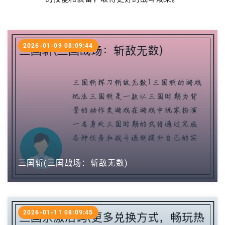
2026-01-09 08:09:44
三国斩(三国战场：斩敌无数)
2026-01-11 08:09:45