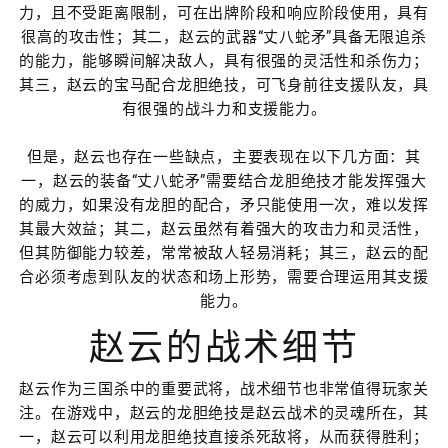
力，且不受距离限制，可在出牌阶段和响应阶段使用，具有
很高的攻击性；其二，赵云的武器“丈八蛇矛”具备无限追杀
的能力，能够瞬间解决敌人，具有很强的灵活性和杀伤力；
其三，赵云的宝马配合龙胆绝技，可飞身前往支援队友，具
有很强的战斗力和支援能力。
但是，赵云也存在一些缺点，主要表现在以下几方面：其
一，赵云的装备“丈八蛇矛”需要结合龙胆绝技才能发挥强大
的威力，如果没有龙胆的配合，矛只能使用一次，难以发挥
其最大效益；其二，赵云虽然有着强大的攻击力和灵活性，
但其防御能力较差，常常被敌人轻易消耗；其三，赵云的配
合必须考虑到队友的状态和场上形势，需要合理运用其支援
能力。
赵云的战术细节
赵云作为三国杀中的重要武将，战术细节也非常值得玩家关
注。在游戏中，赵云的龙胆绝技是赵云战术的灵魂所在，其
一，赵云可以利用龙胆绝技直接杀死敌将，从而获得胜利；