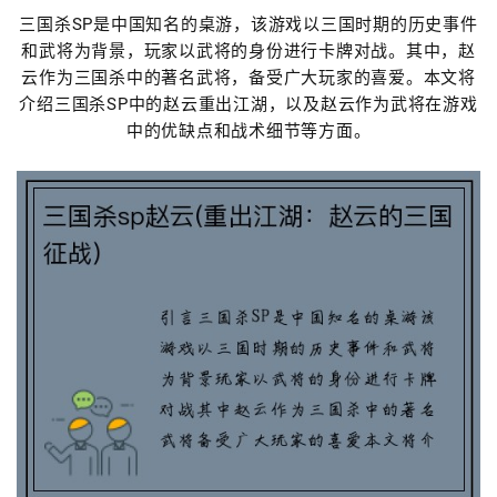
三国杀SP是中国知名的桌游，该游戏以三国时期的历史事件
和武将为背景，玩家以武将的身份进行卡牌对战。其中，赵
云作为三国杀中的著名武将，备受广大玩家的喜爱。本文将
介绍三国杀SP中的赵云重出江湖，以及赵云作为武将在游戏
中的优缺点和战术细节等方面。