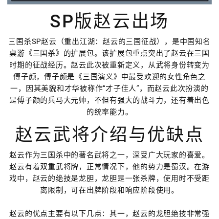
SP版赵云出场
三国杀SP赵云（重出江湖：赵云的三国征战），是中国知名
桌游《三国杀》的扩展包。该扩展包重点突出了赵云在三国
时期的征战经历。赵云此次被重新定义，从武将身份转变为
傅子颜，傅子颜是《三国演义》中最受欢迎的女性角色之
一，因其美貌和才华被称作“才子佳人”，而赵云此次扮演的
是傅子颜的兵马大元帅，不但有强大的战斗力，还有着出色
的统率能力。
赵云武将介绍与优缺点
赵云作为三国杀中的著名武将之一，深受广大玩家的喜爱。
赵云有着双重武将牌，正常情况下，他的势力是蜀汉。在游
戏中，赵云的绝技是龙胆，龙胆是一张杀牌，使用时不受距
离限制，可在出牌阶段和响应阶段使用。
赵云的优点主要有以下几点：其一，赵云的龙胆绝技非常强