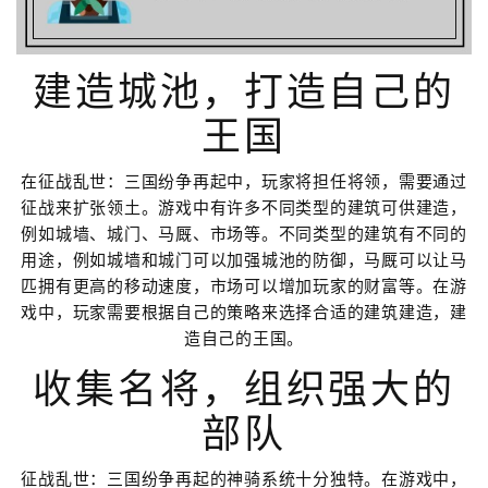
建造城池，打造自己的
王国
在征战乱世：三国纷争再起中，玩家将担任将领，需要通过
征战来扩张领土。游戏中有许多不同类型的建筑可供建造，
例如城墙、城门、马厩、市场等。不同类型的建筑有不同的
用途，例如城墙和城门可以加强城池的防御，马厩可以让马
匹拥有更高的移动速度，市场可以增加玩家的财富等。在游
戏中，玩家需要根据自己的策略来选择合适的建筑建造，建
造自己的王国。
收集名将，组织强大的
部队
征战乱世：三国纷争再起的神骑系统十分独特。在游戏中，