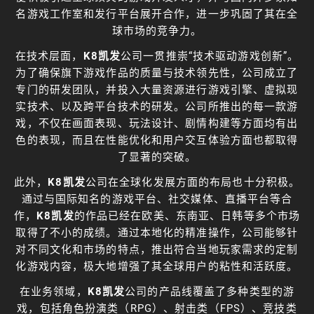
名游戏工作室和发行平台展开合作，进一步巩固了其在全
球市场的竞争力。
在技术层面，
K8凯发
公司一贯推崇“技术驱动游戏创新”。
为了确保旗下游戏作品的质量与技术领先性，公司成立了
专门的研发团队，并投入大量资源进行游戏引擎、虚拟现
实技术、以及跨平台技术的研发。公司所推出的每一款游
戏，不仅在画面表现、玩法设计、剧情构建等方面均有出
色的表现，而且在性能优化和用户交互体验方面也都取得
了显著的突破。
此外，
K8凯发
公司在全球化发展方面的布局也十分积极。
通过与国际知名的游戏平台、社交媒体、直播平台等合
作，
K8凯发
的作品已经在欧美、东南亚、日韩等多个市场
取得了不小的成绩。通过本地化的精准操作，公司能够针
对不同文化和市场的特点，推出符合当地玩家需求的定制
化游戏内容，极大地增强了其全球用户的粘性和活跃度。
在业务领域，
K8凯发
公司的产品线覆盖了多种类型的游
戏，包括角色扮演类（RPG）、射击类（FPS）、竞技类