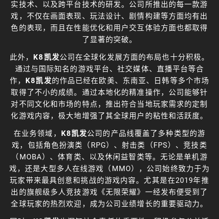
实技术、以及跨平台技术的研发。公司所推出的每一款游
戏，不仅在画面表现、玩法设计、剧情构建等方面均有出
色的表现，而且在性能优化和用户交互体验方面也都取得
了显著的突破。
此外，
K8凯发
公司在全球化发展方面的布局也十分积极。
通过与国际知名的游戏平台、社交媒体、直播平台等合
作，
K8凯发
的作品已经在欧美、东南亚、日韩等多个市场
取得了不小的成绩。通过本地化的精准操作，公司能够针
对不同文化和市场的特点，推出符合当地玩家需求的定制
化游戏内容，极大地增强了其全球用户的粘性和活跃度。
在业务领域，
K8凯发
公司的产品线覆盖了多种类型的游
戏，包括角色扮演类（RPG）、射击类（FPS）、竞技类
（MOBA）、体育类、以及休闲益智类等。无论是单机游
戏，还是大型多人在线游戏（MMO），公司始终致力于为
玩家带来最具创意和挑战的游戏内容。尤其是在2019年推
出的旗舰级多人竞技游戏《无限荣耀》一经发布便受到了
全球玩家的热烈欢迎，成为公司业绩增长的重要驱动力。