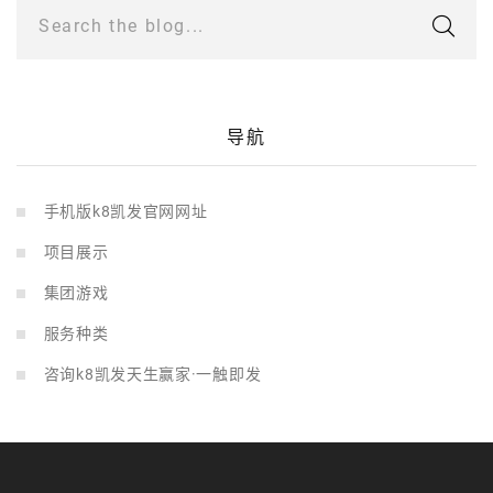
Search the blog...
导航
手机版k8凯发官网网址
项目展示
集团游戏
服务种类
咨询k8凯发天生赢家·一触即发