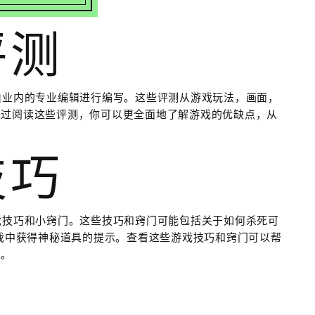
评测
由业内的专业编辑进行编写。这些评测从游戏玩法，画面，
通过阅读这些评测，你可以更全面地了解游戏的优缺点，从
技巧
戏技巧和小窍门。这些技巧和窍门可能包括关于如何杀死可
游戏中获得神秘道具的提示。查看这些游戏技巧和窍门可以帮
进。