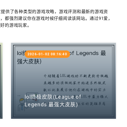
家提供了各种类型的游戏攻略，游戏评测和最新的游戏资
，都强烈建议你在游戏时候仔细阅读该网站。通过91爱，
更好的游戏玩家。
2026-01-02 08:16:40
lol终极皮肤(League of
Legends 最强大皮肤)