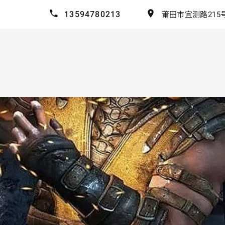
13594780213
莆田市宜测路215