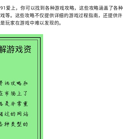
91爱上，你可以找到各种游戏攻略，这些攻略涵盖了各种
游戏等。这些攻略不仅提供详细的游戏过程指南，还提供许
常是玩家在游戏中难以发现的。