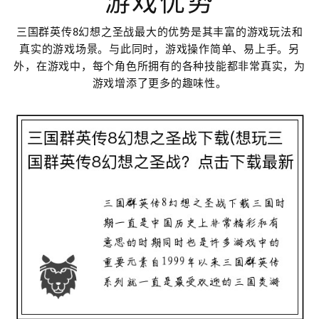
游戏优势
三国群英传8幻想之圣战最大的优势是其丰富的游戏玩法和
真实的游戏场景。与此同时，游戏操作简单、易上手。另
外，在游戏中，每个角色所拥有的各种技能都非常真实，为
游戏增添了更多的趣味性。