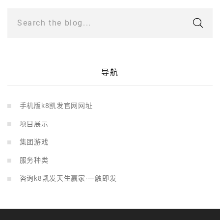
Search the blog...
导航
手机版k8凯发官网网址
项目展示
集团游戏
服务种类
咨询k8凯发天生赢家·一触即发