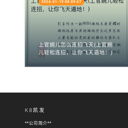
2026-01-19 08:09:47
上官婉儿怎么连招飞天(上官婉
儿轻松连招，让你飞天遁地！)
K8凯发
**公司简介**