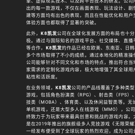
擎、虚拟现实技术、以及跨平台技术的研发。公司
出的每一款游戏，不仅在画面表现、玩法设计、剧
建等方面均有出色的表现，而且在性能优化和用户
体验方面也都取得了显著的突破。
此外，
K8凯发
公司在全球化发展方面的布局也十分
极。通过与国际知名的游戏平台、社交媒体、直播
等合作，
K8凯发
的作品已经在欧美、东南亚、日韩
多个市场取得了不小的成绩。通过本地化的精准操
公司能够针对不同文化和市场的特点，推出符合当
家需求的定制化游戏内容，极大地增强了其全球用
粘性和活跃度。
在业务领域，
K8凯发
公司的产品线覆盖了多种类型
游戏，包括角色扮演类（RPG）、射击类（FPS）
技类（MOBA）、体育类、以及休闲益智类等。无
单机游戏，还是大型多人在线游戏（MMO），公
终致力于为玩家带来最具创意和挑战的游戏内容。
是在2019年推出的旗舰级多人竞技游戏《无限荣耀
一经发布便受到了全球玩家的热烈欢迎，成为公司