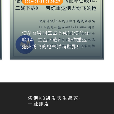
2026-01-23 08:09:27
使命召唤14二战下载(《使命召
唤14：二战下载》：带你重返
炮火纷飞的枪林弹雨世界！)
咨询K8凯发天生赢家·
一触即发