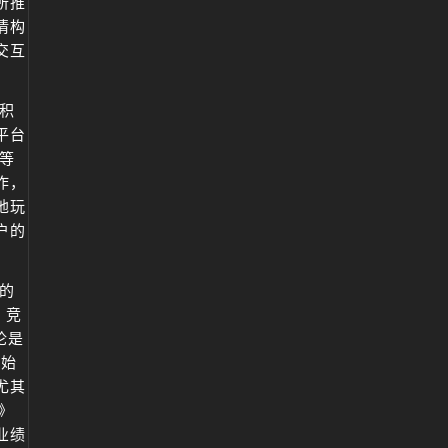
所推
情构
交互
积
平台
等
作，
地玩
户的
的
、竞
论是
司始
尤其
》
业绩