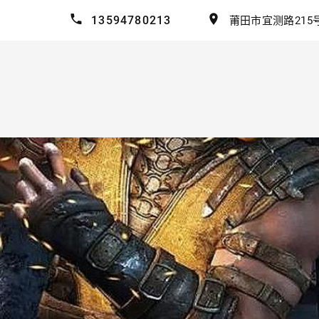
13594780213
莆田市宜测路215