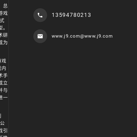
年，总
游戏
13594780213
式
型。
术研
www.j9.com@www.j9.com
成为
游戏
戏内
术手
成立
并与
进一
创
，公
戏引