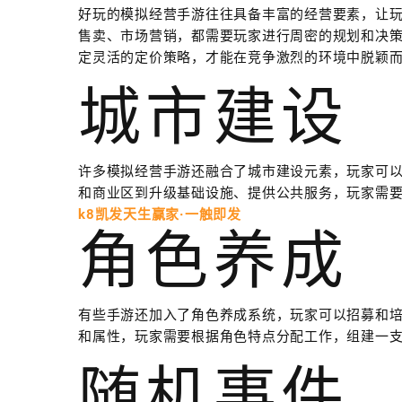
好玩的模拟经营手游往往具备丰富的经营要素，让
售卖、市场营销，都需要玩家进行周密的规划和决
定灵活的定价策略，才能在竞争激烈的环境中脱颖
城市建设
许多模拟经营手游还融合了城市建设元素，玩家可
和商业区到升级基础设施、提供公共服务，玩家需
k8凯发天生赢家·一触即发
角色养成
有些手游还加入了角色养成系统，玩家可以招募和
和属性，玩家需要根据角色特点分配工作，组建一
随机事件