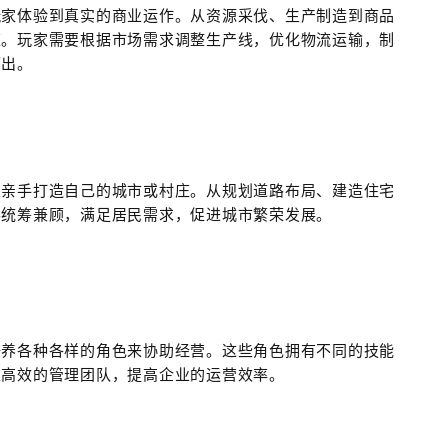
玩家体验到真实的商业运作。从资源采伐、生产制造到商品
策。玩家需要根据市场需求调整生产线，优化物流运输，制
而出。
以亲手打造自己的城市或村庄。从规划道路布局、建造住宅
要统筹兼顾，满足居民需求，促进城市繁荣发展。
培养各种各样的角色来协助经营。这些角色拥有不同的技能
支高效的管理团队，提高企业的运营效率。