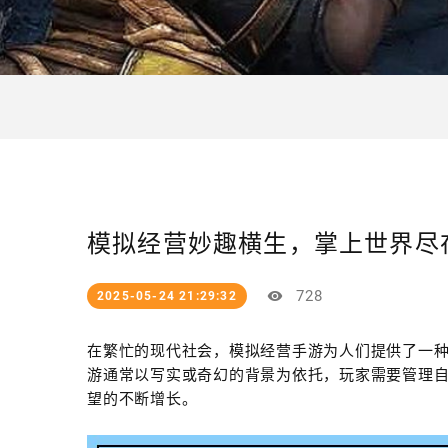
模拟经营妙趣横生，掌上世界尽
728
2025-05-24 21:29:32
在繁忙的现代社会，模拟经营手游为人们提供了一
游通常以写实或奇幻的背景为依托，玩家需要管理
望的不断增长。