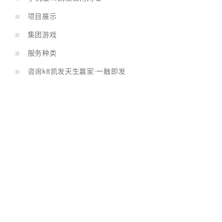
项目展示
集团游戏
服务种类
咨询k8凯发天生赢家·一触即发