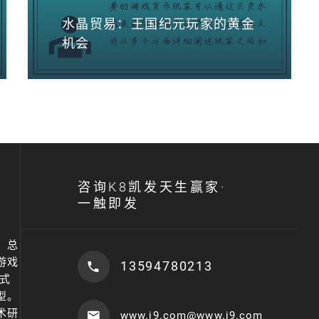
水晶贸易：王国纪元玩家的黄金
机会
咨询K8凯发天生赢家·
一触即发
年，总
游戏
13594780213
式
型。
术研
www.j9.com@www.j9.com