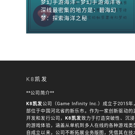
梦幻手游海洋—梦幻手游海洋等
深线最密集的地方是：碧海幻
梦：探索海洋之秘
K8凯发
**公司简介**
K8凯发
公司（Game Infinity Inc.）成立于2015
部位于中国河北省的新乐市。作为一家创新驱动的
开发和发行公司，
K8凯发
致力于打造突破性、沉浸
的游戏体验，涵盖从单机到多人在线的各种游戏类
自成立以来，公司不断拓展业务版图，凭借其在技