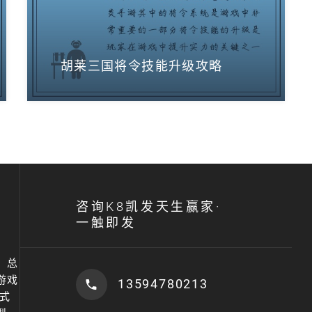
胡莱三国将令技能升级攻略
咨询K8凯发天生赢家·
一触即发
年，总
游戏
13594780213
式