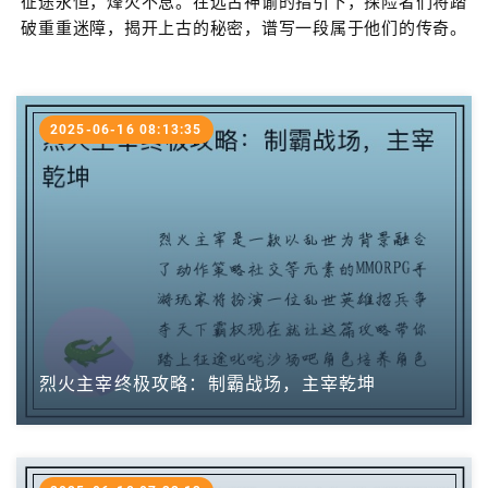
征途永恒，烽火不息。在远古神谕的指引下，探险者们将踏
破重重迷障，揭开上古的秘密，谱写一段属于他们的传奇。
2025-06-16 08:13:35
烈火主宰终极攻略：制霸战场，主宰乾坤