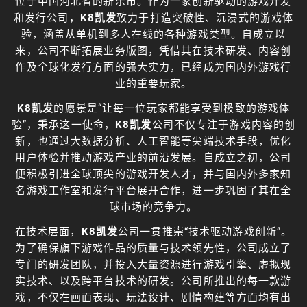
位于中国河北省的新乐市。作为一家创新驱动的游戏开发
和发行公司，
K8凯发
致力于打造突破性、沉浸式的游戏体
验，涵盖从单机到多人在线的各种游戏类型。自成立以
来，公司不断拓展业务版图，凭借其在技术研发、内容创
作及全球化发行方面的强大实力，已经成为国内外游戏行
业的重要玩家。
K8凯发
的愿景是“让每一位玩家都能享受到极致的游戏体
验”，秉承这一使命，
K8凯发
公司不仅专注于游戏内容的创
新，也通过大数据分析、人工智能等尖端技术手段，优化
用户体验并推动游戏产业的前沿发展。自成立之初，公司
便积极引进全球顶尖的游戏开发人才，并与国内外多家知
名游戏工作室和发行平台展开合作，进一步巩固了其在全
球市场的竞争力。
在技术层面，
K8凯发
公司一贯推崇“技术驱动游戏创新”。
为了确保旗下游戏作品的质量与技术领先性，公司成立了
专门的研发团队，并投入大量资源进行游戏引擎、虚拟现
实技术、以及跨平台技术的研发。公司所推出的每一款游
戏，不仅在画面表现、玩法设计、剧情构建等方面均有出