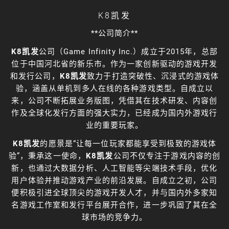
K8凯发
**公司简介**
K8凯发
公司（Game Infinity Inc.）成立于2015年，总部
位于中国河北省的新乐市。作为一家创新驱动的游戏开发
和发行公司，
K8凯发
致力于打造突破性、沉浸式的游戏体
验，涵盖从单机到多人在线的各种游戏类型。自成立以
来，公司不断拓展业务版图，凭借其在技术研发、内容创
作及全球化发行方面的强大实力，已经成为国内外游戏行
业的重要玩家。
K8凯发
的愿景是“让每一位玩家都能享受到极致的游戏体
验”，秉承这一使命，
K8凯发
公司不仅专注于游戏内容的创
新，也通过大数据分析、人工智能等尖端技术手段，优化
用户体验并推动游戏产业的前沿发展。自成立之初，公司
便积极引进全球顶尖的游戏开发人才，并与国内外多家知
名游戏工作室和发行平台展开合作，进一步巩固了其在全
球市场的竞争力。