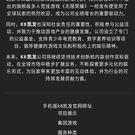
出的旗舰级多人竞技游戏《无限荣耀》一经发布便受到了
全球玩家的热烈欢迎，成为公司业绩增长的重要驱动力。
同时，
K8凯发
也深知社会责任的重要性，积极参与公益活
动，并致力于推动游戏产业的健康发展。公司设立了专门
的公益基金，支持青少年电竞教育、数字素养培训等项
目，倡导健康的游戏文化和积极向上的娱乐精神。
未来，
K8凯发
公司将继续坚持技术创新和内容创作双轮驱
动，在全球市场中稳步扩展业务，不断探索更多元化的娱
乐形式，为玩家带来更加丰富的互动体验，并为行业的可
持续发展贡献力量。
手机版k8凯发官网网址
项目展示
集团游戏
服务种类