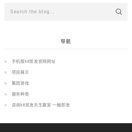
Search the blog...
导航
手机版k8凯发官网网址
项目展示
集团游戏
服务种类
咨询k8凯发天生赢家·一触即发