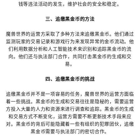
钱等违法活动的发生，维护社会的安全和稳定。
三、追缴黑金币的方法
魔兽世界的运营方采取了多种方法来追缴黑金币。他们通过
监测玩家的交易记录和游戏行为来发现异常的金币流动。他
们利用数据分析和人工智能技术来识别和追踪黑金币的流
向。他们还与执法部门合作，共同打击黑金币的生成和交
易。
四、追缴黑金币的挑战
追缴黑金币并不是一项容易的任务，魔兽世界的运营方面临
着一些挑战。黑金币的生成和交易往往是隐秘的，需要运营
方投入大量的人力和资源来进行调查和追踪。黑金币的生成
和交易方式不断变化，运营方需要不断更新技术手段来应
对。黑金币的背后可能隐藏着一些有组织的犯罪团伙，追缴
黑金币需要与执法部门的密切合作。