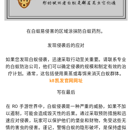
在白蚁易侵害的区域涂抹防白蚁药剂。
发现侵袭后的应对
如果您发现白蚁侵袭，迅速采取行动至关重要。请联系专业
的白蚁防治公司，他们可以确定侵袭的规模和制定有效的治
疗计划。通常，这包括使用熏蒸或毒饵来消灭白蚁群体。
k8凯发官网网址
写在最后
在 RO 手游世界中，白蚁侵袭是一种严重的威胁，如果不加
以遏制，可能会造成毁灭性的后果。通过采取预防措施和迅
速应对侵袭，玩家可以保护他们的堡垒和财物，免受这些无
情的害虫的侵害。谨记，警惕白蚁的隐形破坏，是保持虚拟