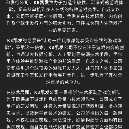
和发行公司，
K8凯发
致力于打造突破性、沉浸式的游戏体
验，涵盖从单机到多人在线的各种游戏类型。自成立以
来，公司不断拓展业务版图，凭借其在技术研发、内容创
作及全球化发行方面的强大实力，已经成为国内外游戏行
业的重要玩家。
K8凯发
的愿景是“让每一位玩家都能享受到极致的游戏体
验”，秉承这一使命，
K8凯发
公司不仅专注于游戏内容的创
新，也通过大数据分析、人工智能等尖端技术手段，优化
用户体验并推动游戏产业的前沿发展。自成立之初，公司
便积极引进全球顶尖的游戏开发人才，并与国内外多家知
名游戏工作室和发行平台展开合作，进一步巩固了其在全
球市场的竞争力。
在技术层面，
K8凯发
公司一贯推崇“技术驱动游戏创新”。
为了确保旗下游戏作品的质量与技术领先性，公司成立了
专门的研发团队，并投入大量资源进行游戏引擎、虚拟现
实技术、以及跨平台技术的研发。公司所推出的每一款游
戏，不仅在画面表现、玩法设计、剧情构建等方面均有出
色的表现，而且在性能优化和用户交互体验方面也都取得