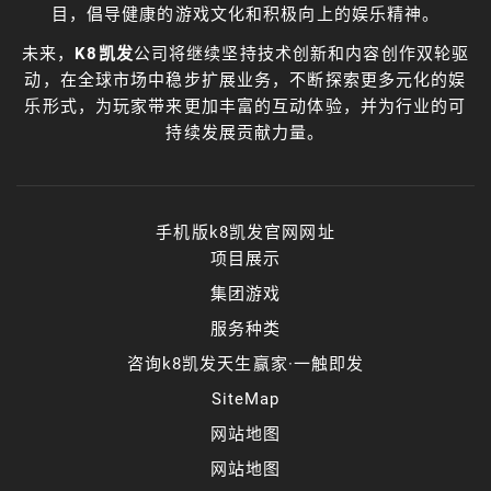
目，倡导健康的游戏文化和积极向上的娱乐精神。
未来，
K8凯发
公司将继续坚持技术创新和内容创作双轮驱
动，在全球市场中稳步扩展业务，不断探索更多元化的娱
乐形式，为玩家带来更加丰富的互动体验，并为行业的可
持续发展贡献力量。
手机版k8凯发官网网址
项目展示
集团游戏
服务种类
咨询k8凯发天生赢家·一触即发
SiteMap
网站地图
网站地图