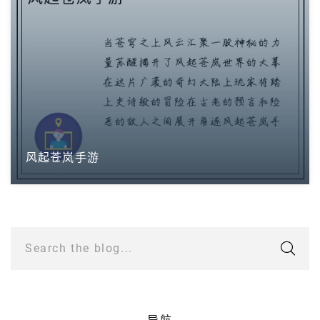
风起苍岚手游
Search the blog...