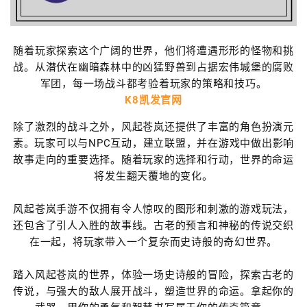
随着玩家探索这个广阔的世界，他们将遭遇形形的怪物和挑
战。从潜伏在幽暗森林中的凶猛野兽到占据宏伟城堡的腐败
军团，每一场战斗都考验着玩家的策略和技巧。
K8凯发官网
除了激烈的战斗之外，风起苍岚还提供了丰富的角色扮演元
素。玩家可以与NPC互动，建立联盟，并在游戏中做出影响
故事走向的重要选择。随着玩家的选择和行动，世界的命运
将发生翻天覆地的变化。
风起苍岚手游不仅拥有令人惊叹的图形和刺激的游戏玩法，
还包含了引人入胜的故事线。古老的预言和神秘的传说交织
在一起，将玩家带入一个复杂而史诗般的奇幻世界。
踏入风起苍岚的世界，体验一场史诗般的冒险，探索古老的
传说，与强大的敌人展开战斗，塑造世界的命运。拿起你的