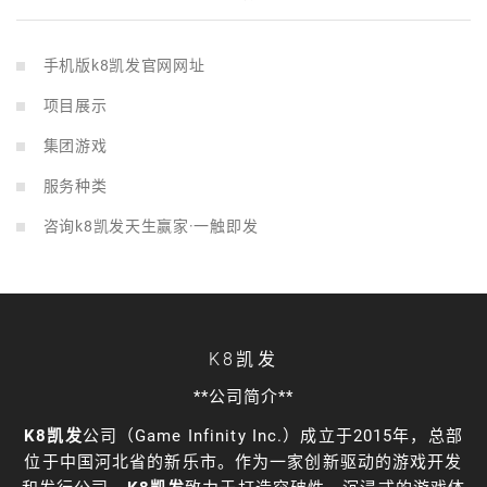
手机版k8凯发官网网址
项目展示
集团游戏
服务种类
咨询k8凯发天生赢家·一触即发
K8凯发
**公司简介**
K8凯发
公司（Game Infinity Inc.）成立于2015年，总部
位于中国河北省的新乐市。作为一家创新驱动的游戏开发