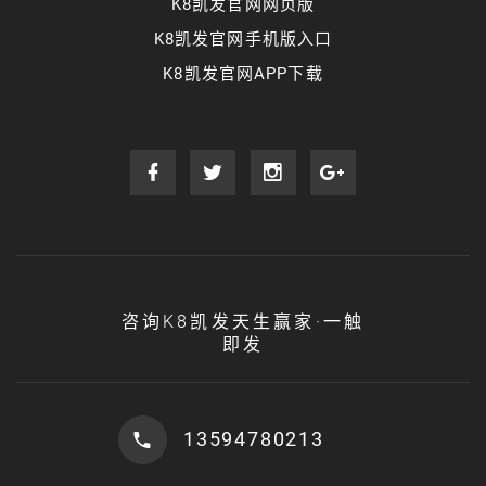
K8凯发官网网页版
K8凯发官网手机版入口
K8凯发官网APP下载
咨询K8凯发天生赢家·一触
即发
13594780213