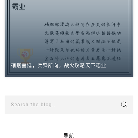
硝烟蔓延，兵锋所向，战火攻略天下霸业
Search the blog...
导航