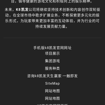
目，倡导健康的游戏文化和积极向上的娱乐精神。
未来，
K8凯发
公司将继续坚持技术创新和内容创作双轮驱
动，在全球市场中稳步扩展业务，不断探索更多元化的娱
乐形式，为玩家带来更加丰富的互动体验，并为行业的可
持续发展贡献力量。
手机版k8凯发官网网址
项目展示
集团游戏
服务种类
咨询k8凯发天生赢家·一触即发
SiteMap
网站地图
网站地图